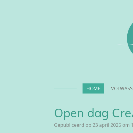
Ga
direct
naar
de
hoofdinhoud
HOME
VOLWASS
Open dag Cre
Gepubliceerd op 23 april 2025 om 