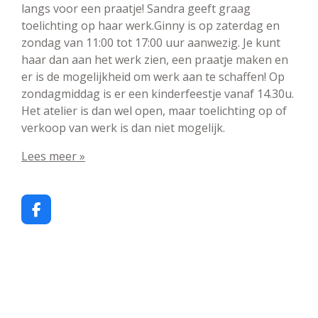
langs voor een praatje! Sandra geeft graag
toelichting op haar werk.Ginny is op zaterdag en
zondag van 11:00 tot 17:00 uur aanwezig. Je kunt
haar dan aan het werk zien, een praatje maken en
er is de mogelijkheid om werk aan te schaffen! Op
zondagmiddag is er een kinderfeestje vanaf 14.30u.
Het atelier is dan wel open, maar toelichting op of
verkoop van werk is dan niet mogelijk.
Lees meer »
F
a
c
e
b
o
o
k